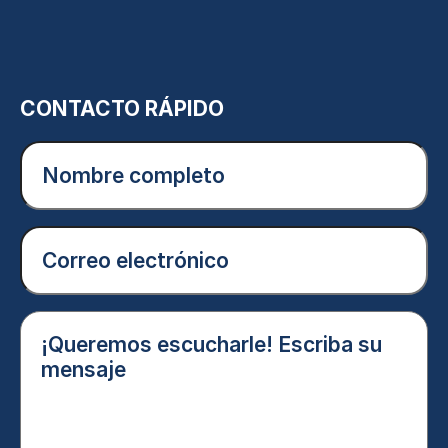
CONTACTO RÁPIDO
Nombre
completo
(Obligatorio)
Correo
electrónico
(Obligatorio)
¡Queremos
escucharle!
Escriba
su
mensaje
(Obligatorio)