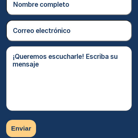
completo
(Obligatorio)
Correo
electrónico
(Obligatorio)
¡Queremos
escucharle!
Escriba
su
mensaje
(Obligatorio)