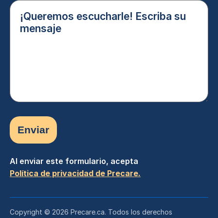
¡Queremos
escucharle!
Escriba
su
mensaje
(Obligatorio)
Al enviar este formulario, acepta
Política de privacidad de Precare.
Copyright © 2026 Precare.ca. Todos los derechos