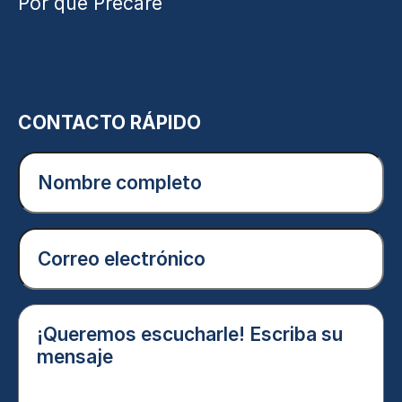
Por qué Precare
CONTACTO RÁPIDO
Nombre
completo
(Obligatorio)
Correo
electrónico
(Obligatorio)
¡Queremos
escucharle!
Escriba
su