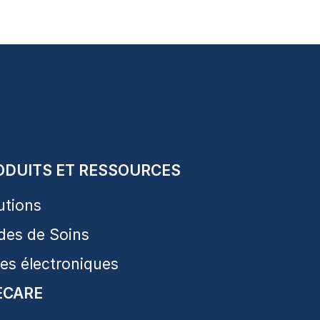
ODUITS ET RESSOURCES
utions
des de Soins
res électroniques
ECARE