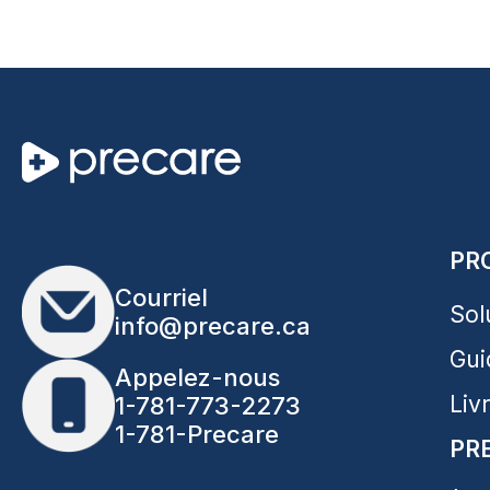
PR
Courriel
Sol
info@precare.ca
Gui
Appelez-nous
Liv
1-781-773-2273
1-781-Precare
PR