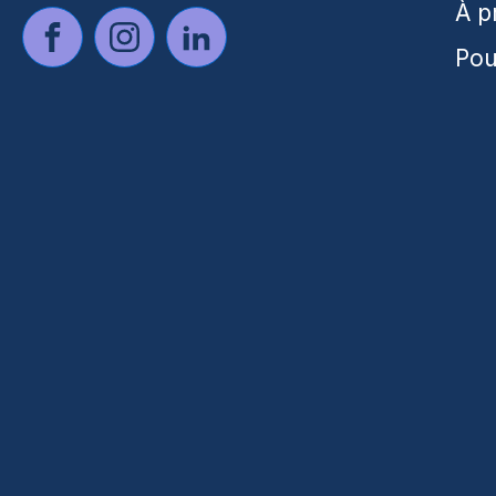
À p
Pou