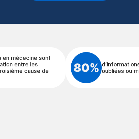
s en médecine sont
d’information
tion entre les
oubliées ou m
 troisième cause de