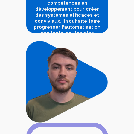
compétences en
développement pour créer
des systèmes efficaces et
conviviaux. Il souhaite faire
progresser l’automatisation
des tests, soutenir les
objectifs commerciaux et
gérer les risques par une
amélioration continue.