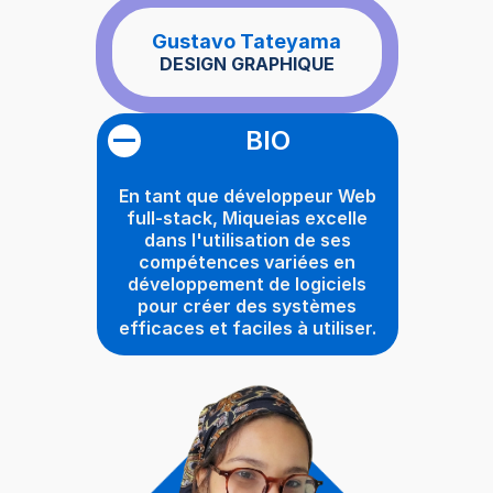
Gustavo Tateyama
DESIGN GRAPHIQUE
BIO
En tant que développeur Web
full-stack, Miqueias excelle
dans l'utilisation de ses
compétences variées en
développement de logiciels
pour créer des systèmes
efficaces et faciles à utiliser.