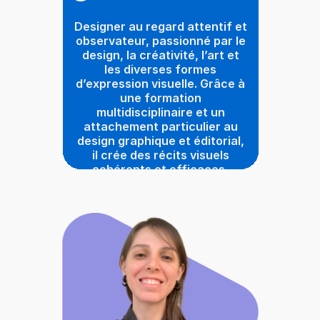
Designer au regard attentif et
observateur, passionné par le
design, la créativité, l’art et
les diverses formes
d’expression visuelle. Grâce à
une formation
multidisciplinaire et un
attachement particulier au
design graphique et éditorial,
il crée des récits visuels
cohérents et efficaces,
capables de communiquer et
d’organiser l’information de
manière claire et percutante.