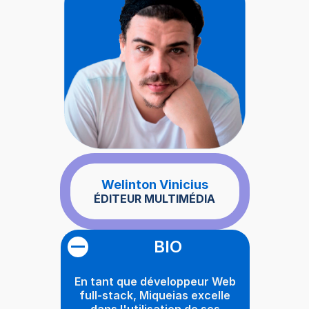
Welinton Vinicius
ÉDITEUR MULTIMÉDIA
BIO
En tant que développeur Web
full-stack, Miqueias excelle
dans l'utilisation de ses