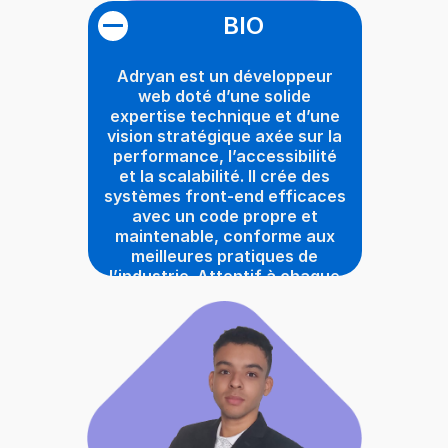
BIO
Adryan est un développeur
web doté d’une solide
expertise technique et d’une
vision stratégique axée sur la
performance, l’accessibilité
et la scalabilité. Il crée des
systèmes front-end efficaces
avec un code propre et
maintenable, conforme aux
meilleures pratiques de
l’industrie. Attentif à chaque
détail qui influence la
navigation et l’expérience
utilisateur, il transforme les
objectifs commerciaux en
solutions digitales robustes,
étant un professionnel fiable
et dédié à l’excellence.