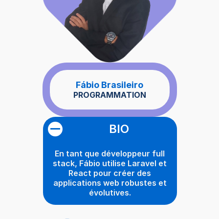
Fábio Brasileiro
PROGRAMMATION
BIO
En tant que développeur full
stack, Fábio utilise Laravel et
React pour créer des
applications web robustes et
évolutives.