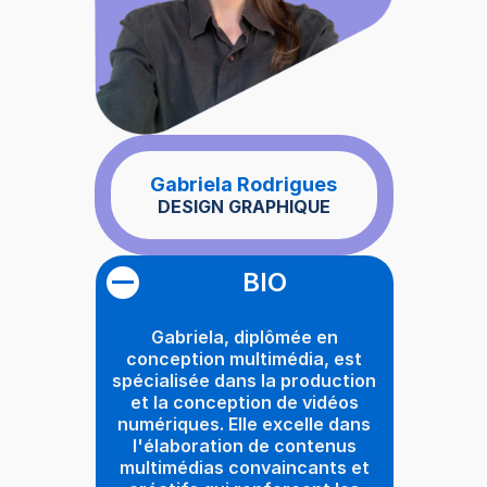
Gabriela Rodrigues
DESIGN GRAPHIQUE
BIO
Gabriela, diplômée en
conception multimédia, est
spécialisée dans la production
et la conception de vidéos
numériques. Elle excelle dans
l'élaboration de contenus
multimédias convaincants et