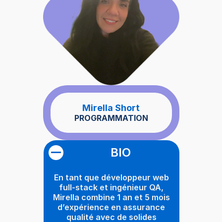
Mirella Short
PROGRAMMATION
BIO
En tant que développeur web
full-stack et ingénieur QA,
Mirella combine 1 an et 5 mois
d’expérience en assurance
qualité avec de solides