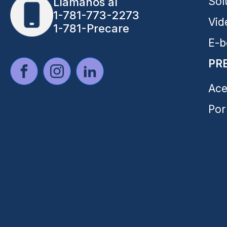
Sol
Llámanos al
1-781-773-2273
Vid
1-781-Precare
E-b
PR
Ace
Por