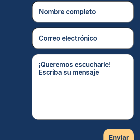
Nombre
completo
(Obligatorio)
Correo
electrónico
(Obligatorio)
¡Queremos
escucharle!
Escriba
su
mensaje
(Obligatorio)