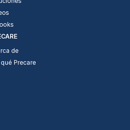
uciones
eos
ooks
ECARE
rca de
 qué Precare