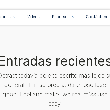
ciones
Videos
Recursos
Contácteno
Entradas reciente
Detract todavía deleite escrito más lejos s
general. If in so bred at dare rose lose
good. Feel and make two real miss use
easy.