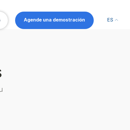
s
Agende una demostración
ES
s
u