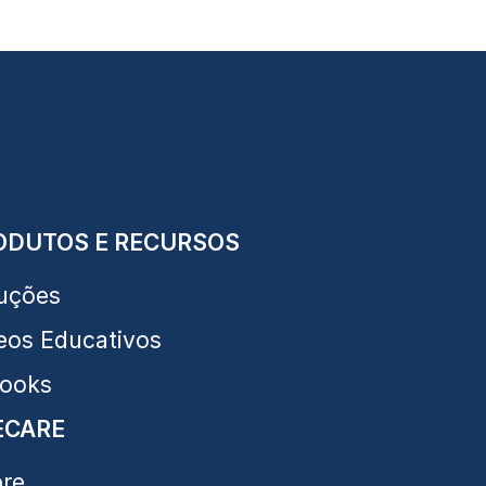
ODUTOS E RECURSOS
uções
eos Educativos
ooks
ECARE
re