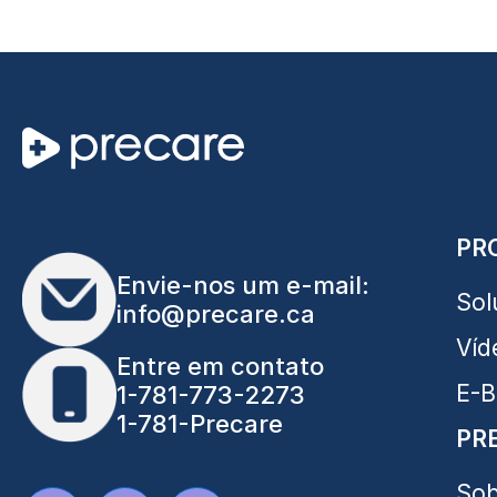
PR
Envie-nos um e-mail:
Sol
info@precare.ca
Víd
Entre em contato
E-B
1-781-773-2273
1-781-Precare
PR
Sob