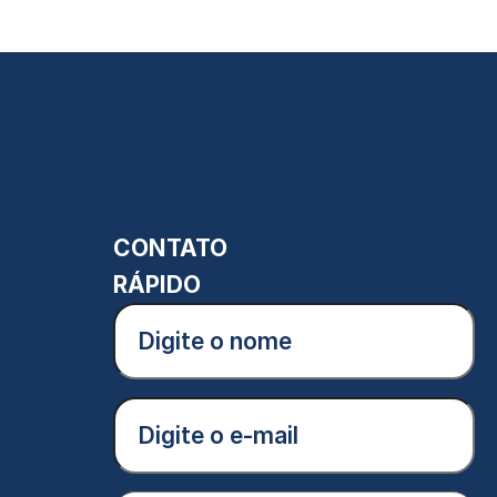
CONTATO
RÁPIDO
Digite
o
nome
(Obrigatório)
E-
mail
(Obrigatório)