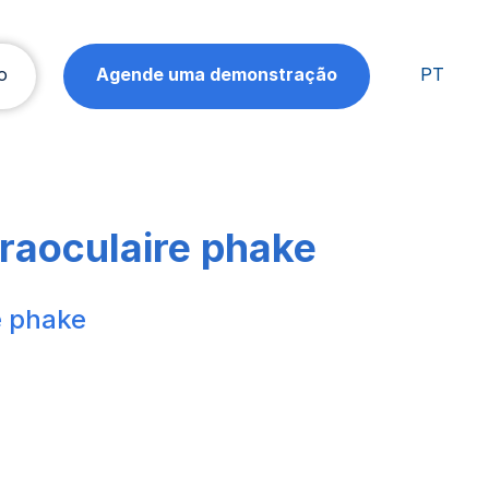
o
Agende uma demonstração
PT
ntraoculaire phake
re phake