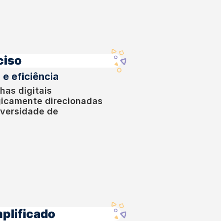
ciso
e eficiência
has digitais
egicamente direcionadas
iversidade de
plificado