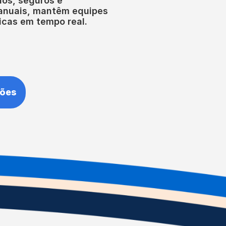
dos, seguros e
anuais, mantêm equipes
icas em tempo real.
ções