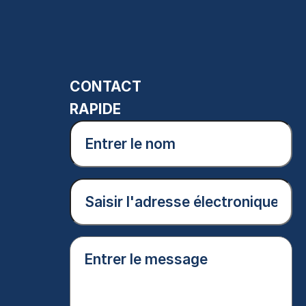
CONTACT
RAPIDE
Entrer
le
nom
(Nécessaire)
Courriel
(Nécessaire)
Entrer
le
message
(Nécessaire)