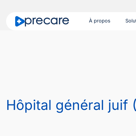
À propos
Solu
Hôpital général juif