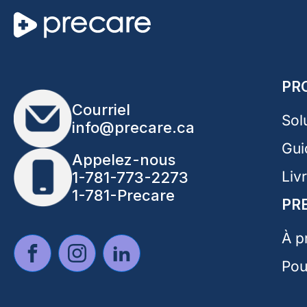
PR
Courriel
Sol
info@precare.ca
Gui
Appelez-nous
Liv
1-781-773-2273
1-781-Precare
PR
À p
Pou