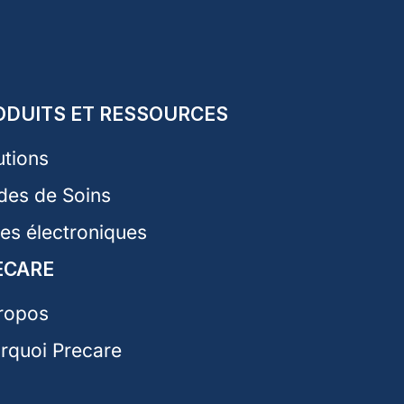
ODUITS ET RESSOURCES
utions
des de Soins
res électroniques
ECARE
ropos
rquoi Precare