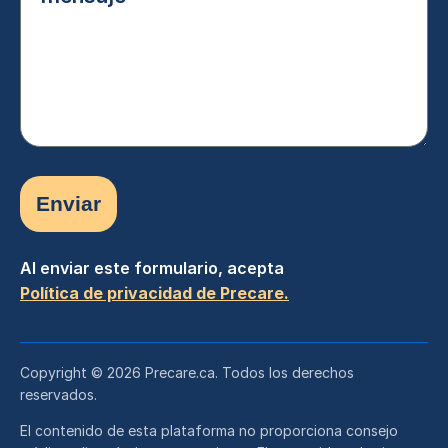
su
mensaje
(Obligatorio)
Al enviar este formulario, acepta
Política de privacidad de Precare.
Copyright © 2026 Precare.ca. Todos los derechos
reservados.
El contenido de esta plataforma no proporciona consejo