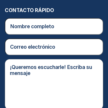
CONTACTO RÁPIDO
Nombre
completo
(Obligatorio)
Correo
electrónico
(Obligatorio)
¡Queremos
escucharle!
Escriba
su
mensaje
(Obligatorio)