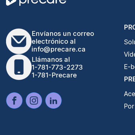
PR
Envíanos un correo
electrónico al
Sol
info@precare.ca
Vid
Llámanos al
E-b
1-781-773-2273
1-781-Precare
PR
Ace
Por