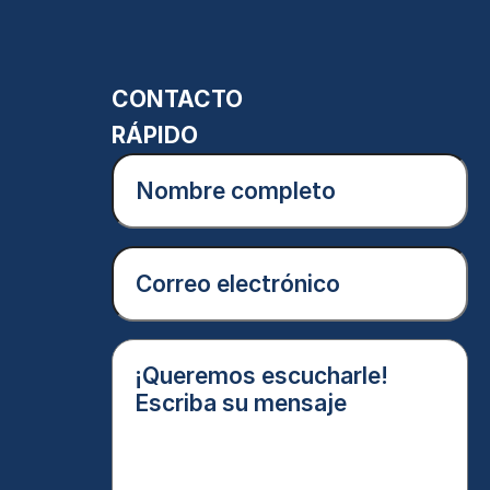
CONTACTO
RÁPIDO
Nombre
completo
(Obligatorio)
Correo
electrónico
(Obligatorio)
¡Queremos
escucharle!
Escriba
su
mensaje
(Obligatorio)