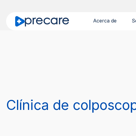
Acerca de
S
Clínica de colposco