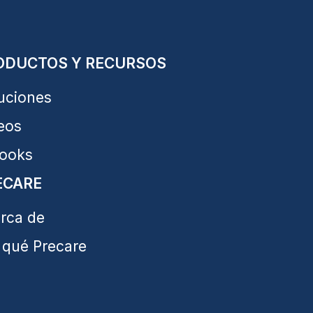
ODUCTOS Y RECURSOS
uciones
eos
ooks
ECARE
rca de
 qué Precare