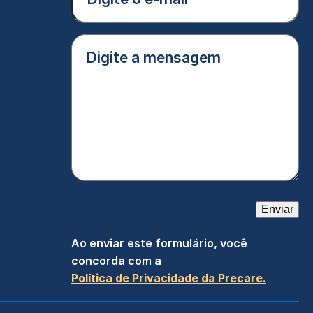
mail
(Obrigatório)
Digite
a
mensagem
(Obrigatório)
Enviar
Ao enviar este formulário, você
concorda com a
Política de Privacidade da Precare.