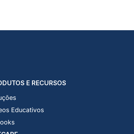
ODUTOS E RECURSOS
uções
eos Educativos
Books