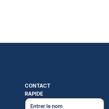
CONTACT
RAPIDE
Entrer
le