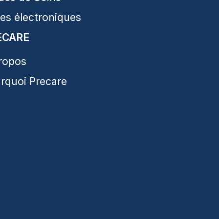
res électroniques
ECARE
ropos
rquoi Precare