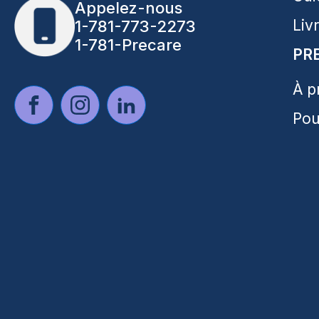
Appelez-nous
Liv
1-781-773-2273
1-781-Precare
PR
À p
Pou