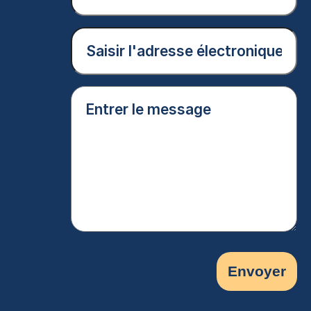
nom
(Nécessaire)
Courriel
(Nécessaire)
Entrer
le
message
(Nécessaire)