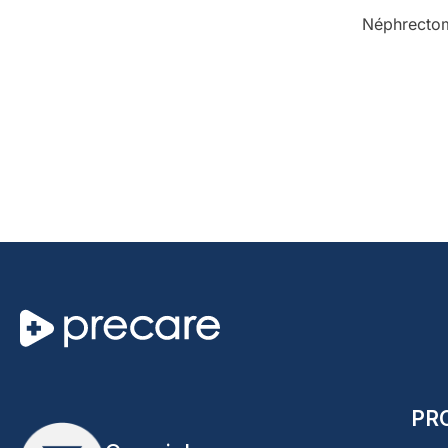
Néphrectomi
PR