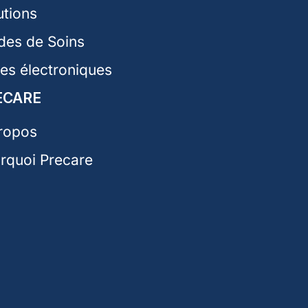
utions
des de Soins
res électroniques
ECARE
ropos
rquoi Precare