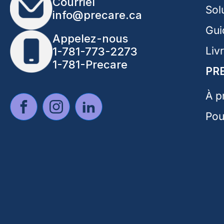
Courriel
Sol
info@precare.ca
Gui
Appelez-nous
Liv
1-781-773-2273
1-781-Precare
PR
À p
Pou