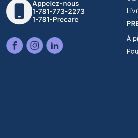
Appelez-nous
Liv
1-781-773-2273
1-781-Precare
PR
À p
Pou