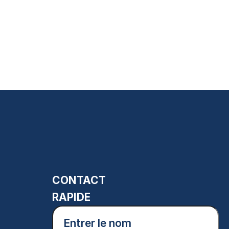
CONTACT
RAPIDE
Entrer
le