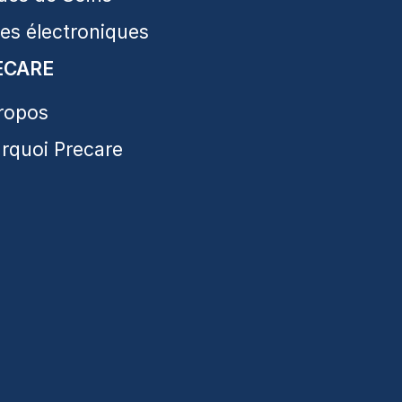
res électroniques
ECARE
ropos
rquoi Precare