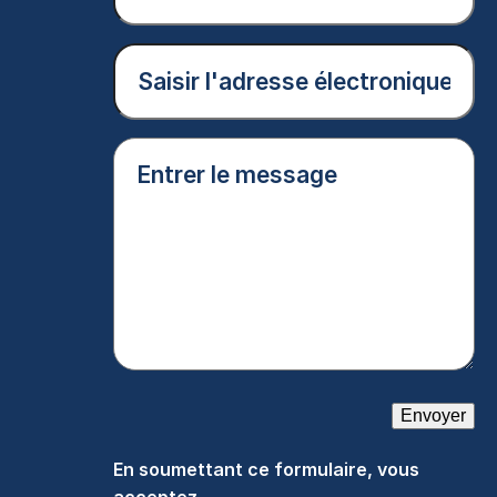
nom
(Nécessaire)
Courriel
(Nécessaire)
Entrer
le
message
(Nécessaire)
Envoyer
En soumettant ce formulaire, vous