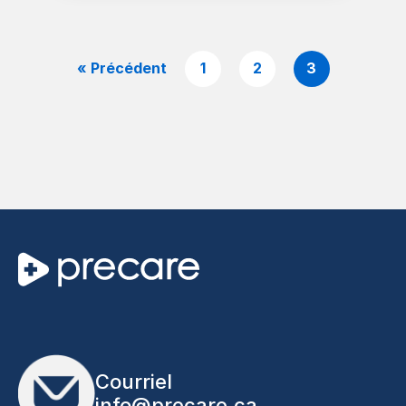
« Précédent
1
2
3
Courriel
info@precare.ca