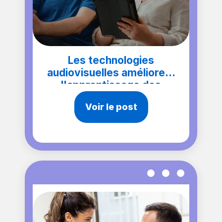
Les technologies
audiovisuelles améliorent
l'apprentissage des
patients
Voir le post